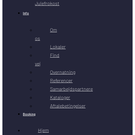
Julefrokost
Info
Om
os
Lokaler
Find
vej
Overnatning
Referencer
Samarbejdspartnere
Kataloger
Aftalebetingelser
Booking
Hjem