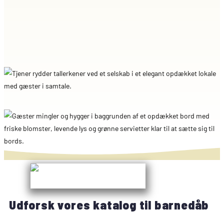
Udforsk vores katalog til barnedåb