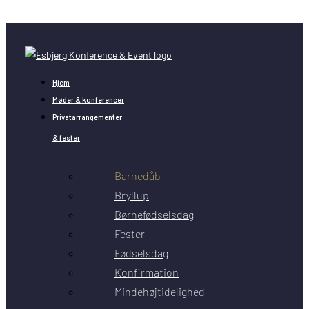
Skip to content
Hjem
Møder & konferencer
Privatarrangementer
& fester
Barnedåb
Bryllup
Børnefødselsdag
Fester
Fødselsdag
Konfirmation
Mindehøjtidelighed