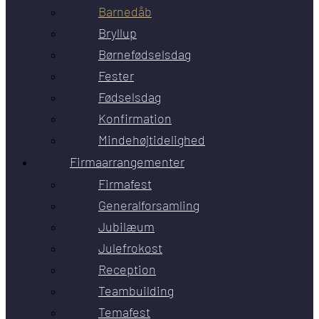
Barnedåb
Bryllup
Børnefødselsdag
Fester
Fødselsdag
Konfirmation
Mindehøjtidelighed
Firmaarrangementer
Firmafest
Generalforsamling
Jubilæum
Julefrokost
Reception
Teambuilding
Temafest