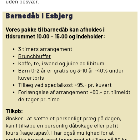
uden besvær.
Barnedåb i Esbjerg
Vores pakke til barnedåb kan afholdes i
tidsrummet 10.00 – 15.00 og indeholder:
3 timers arrangement
Brunchbuffet
Kaffe, te, isvand og juice ad libitum
Børn 0-2 år er gratis og 3-10 år -40% under
kuvertpris
Tillæg ved specialkost +95,- pr. kuvert
Forlængelse af arrangement +60,- pr. tilmeldt
deltager pr. time
Tilkøb:
Ønsker I at sætte et personligt præg på dagen,
kan I tilkøbe en personlig dåbskage eller petit
fours (kagetapas). I har også mulighed for at
erstatte brunch med
tapas
mod et tillæg på 60 kr.