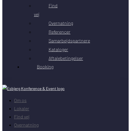
Find
vej
Overnatning
Referencer
Samarbejdspartnere
Kataloger
Aftalebetingelser
Booking
Om os
Lokaler
Find vej
Overnatning