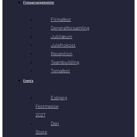
Firmaarrangementer
Firmafest
Generalforsamling
Jubilæum
Julefrokost
Reception
Teambuilding
Temafest
Events
Esbjerg
Festmesse
2027
Den
Store