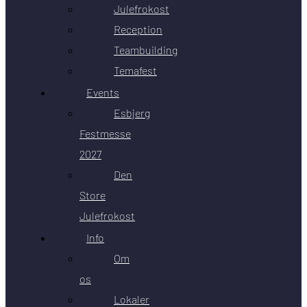
Julefrokost
Reception
Teambuilding
Temafest
Events
Esbjerg
Festmesse
2027
Den
Store
Julefrokost
Info
Om
os
Lokaler