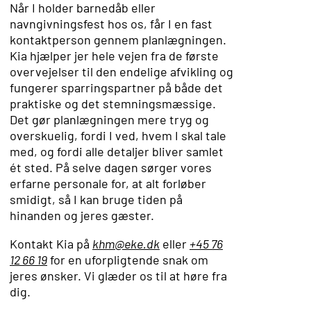
Når I holder barnedåb eller
navngivningsfest hos os, får I en fast
kontaktperson gennem planlægningen.
Kia hjælper jer hele vejen fra de første
overvejelser til den endelige afvikling og
fungerer sparringspartner på både det
praktiske og det stemningsmæssige.
Det gør planlægningen mere tryg og
overskuelig, fordi I ved, hvem I skal tale
med, og fordi alle detaljer bliver samlet
ét sted. På selve dagen sørger vores
erfarne personale for, at alt forløber
smidigt, så I kan bruge tiden på
hinanden og jeres gæster.
Kontakt Kia på
khm@eke.dk
eller
+45 76
12 66 19
for en uforpligtende snak om
jeres ønsker. Vi glæder os til at høre fra
dig.