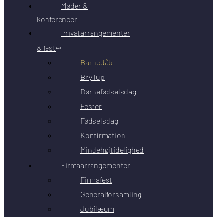
Møder &
konferencer
Privatarrangementer
& fester
Barnedåb
Bryllup
Børnefødselsdag
Fester
Fødselsdag
Konfirmation
Mindehøjtidelighed
Firmaarrangementer
Firmafest
Generalforsamling
Jubilæum