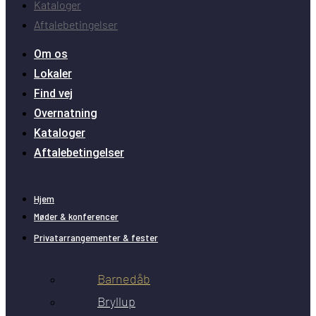
Kataloger
Aftalebetingelser
Om os
Lokaler
Find vej
Overnatning
Kataloger
Aftalebetingelser
Hjem
Møder & konferencer
Privatarrangementer & fester
Barnedåb
Bryllup