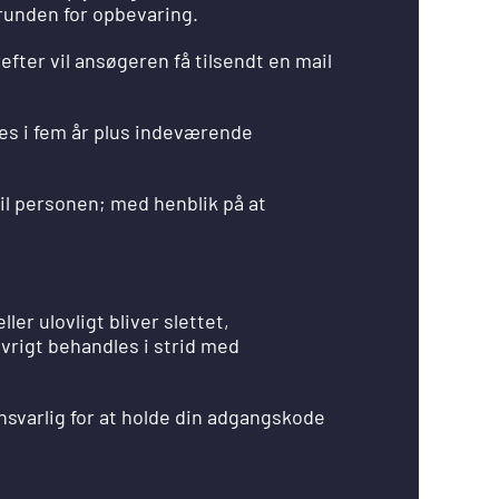
runden for opbevaring.
ter vil ansøgeren få tilsendt en mail
res i fem år plus indeværende
l personen; med henblik på at
er ulovligt bliver slettet,
øvrigt behandles i strid med
nsvarlig for at holde din adgangskode