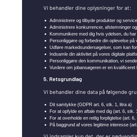
Vi behandler dine oplysninger for at:
Administrere og tilbyde produkter og service
Administrere konkurrencer, afstemninger og 
Kommunikere med dig hvis ydelsen, du har b
Personliggøre og forbedre din oplevelse på 
Udføre markedsundersøgelser, som kan forb
Indsamle din aktivitet på vores digitale plat
Personliggøre den kommunikation, vi sender 
Vurdere om jobansøgeren er en kvalificeret kan
5. Retsgrundlag
Vi behandler dine data på følgende gru
Dit samtykke (GDPR art. 6, stk. 1, litra a)
For at opfylde en aftale med dig (art. 6, stk. 1,
For at overholde en retlig forpligtelse (art. 6, s
På baggrund af vores legitime interesse (art. 6
Vi indsamler kun det, der er nødvendig