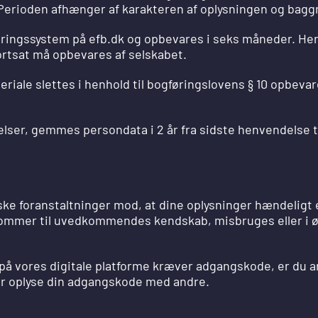
Perioden afhænger af karakteren af oplysningen og bagg
ringssystem på efb.dk og opbevares i seks måneder. Heref
ortsat må opbevares af selskabet.
riale slettes i henhold til bogføringslovens § 10 opbeva
ser, gemmes persondata i 2 år fra sidste henvendelse ti
ske foranstaltninger mod, at dine oplysninger hændeligt ell
er kommer til uvedkommendes kendskab, misbruges eller i 
på vores digitale platforme kræver adgangskode, er du a
ller oplyse din adgangskode med andre.