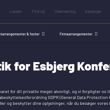
Lokaler
Find vej
Overnatning
Kataloger
atarrangementer & fester
Firmaarrangementer
itik for Esbjerg Konf
et for dit privatliv meget alvorligt, og vi forpligter os t
abeskyttelsesforordning GDPR (General Data Protection R
dler og beskytter dine oplysninger, når du besøger vores