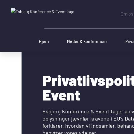
Om os
Hjem
Møder & konferencer
Priv
Privatlivspol
Event
Esbjerg Konference & Event tager ansvar
oplysninger jævnfør kravene i EU’s Dat
forklarer, hvordan vi indsamler, behan
benytter vores ydelser.