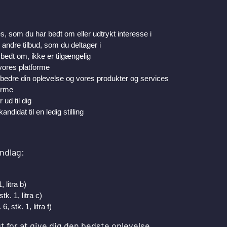
s, som du har bedt om eller udtrykt interesse i
andre tilbud, som du deltager i
edt om, ikke er tilgængelig
vores platforme
edre din oplevelse og vores produkter og services
forme
ud til dig
didat til en ledig stilling
ndlag:
 litra b)
tk. 1, litra c)
, stk. 1, litra f)
t for at give dig den bedste oplevelse.