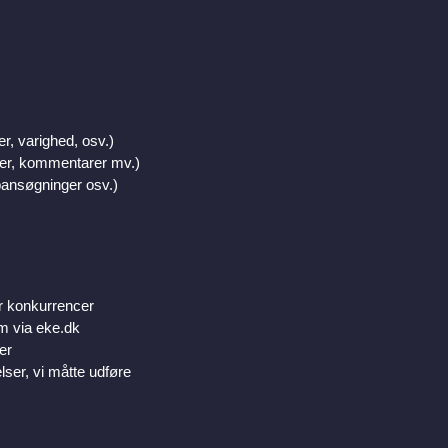
r, varighed, osv.)
nger, kommentarer mv.)
obansøgninger osv.)
er konkurrencer
em via eke.dk
er
lser, vi måtte udføre