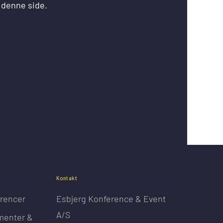
 denne side.
Kontakt
rencer
Esbjerg Konference & Event
A/S
menter &