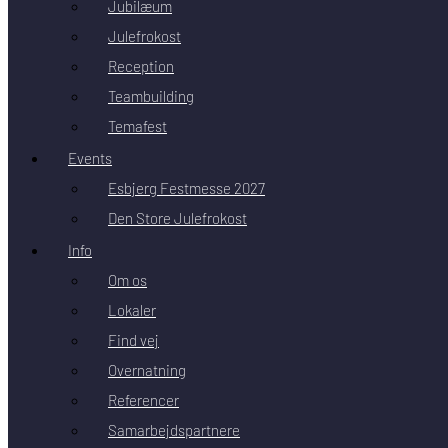
Jubilæum
Julefrokost
Reception
Teambuilding
Temafest
Events
Esbjerg Festmesse 2027
Den Store Julefrokost
Info
Om os
Lokaler
Find vej
Overnatning
Referencer
Samarbejdspartnere