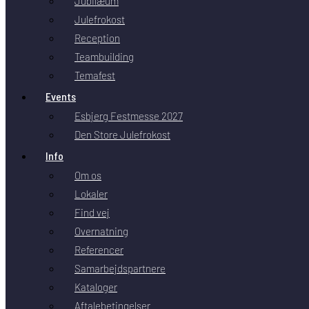
Jubilæum
Julefrokost
Reception
Teambuilding
Temafest
Events
Esbjerg Festmesse 2027
Den Store Julefrokost
Info
Om os
Lokaler
Find vej
Overnatning
Referencer
Samarbejdspartnere
Kataloger
Aftalebetingelser