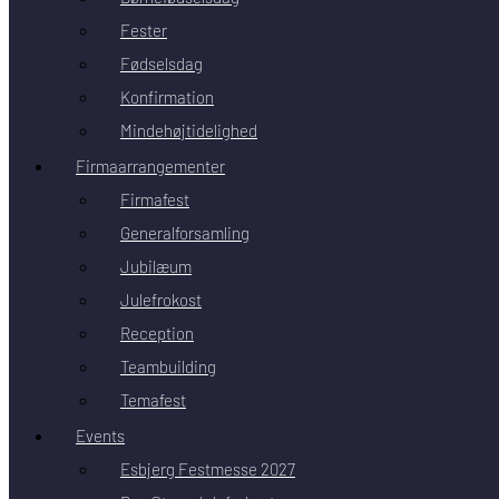
Fester
Fødselsdag
Konfirmation
Mindehøjtidelighed
Firmaarrangementer
Firmafest
Generalforsamling
Jubilæum
Julefrokost
Reception
Teambuilding
Temafest
Events
Esbjerg Festmesse 2027