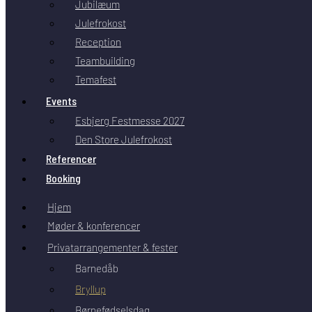
Jubilæum
Julefrokost
Reception
Teambuilding
Temafest
Events
Esbjerg Festmesse 2027
Den Store Julefrokost
Referencer
Booking
Hjem
Møder & konferencer
Privatarrangementer & fester
Barnedåb
Bryllup
Børnefødselsdag