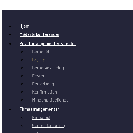
Skip to content
Hjem
Møder & konferencer
Privatarrangementer & fester
Barnedåb
Bryllup
Børnefødselsdag
Fester
Fødselsdag
Konfirmation
Mindehøjtidelighed
Firmaarrangementer
Firmafest
Generalforsamling