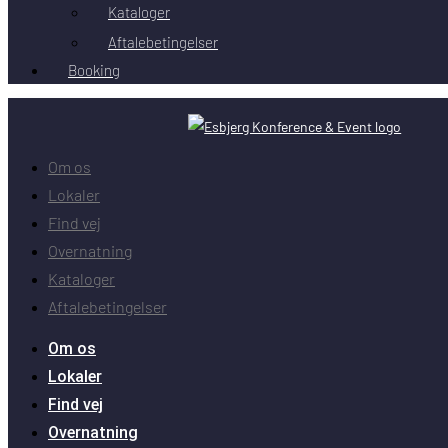
Kataloger
Aftalebetingelser
Booking
Om os
Lokaler
Find vej
Overnatning
Kataloger
Aftalebetingelser
Om os
Lokaler
Find vej
Overnatning