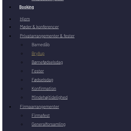
Booking
Hjem
Møder & konferencer
Privatarrangementer & fester
Barnedåb
Bryllup
Børnefødselsdag
Fester
Fødselsdag
Konfirmation
Mindehøjtidelighed
Firmaarrangementer
Firmafest
Generalforsamling