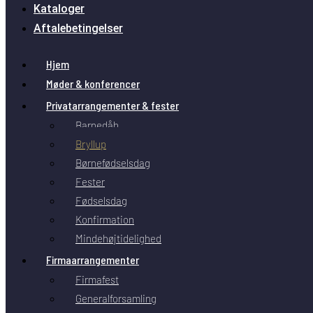
Kataloger
Aftalebetingelser
Hjem
Møder & konferencer
Privatarrangementer & fester
Barnedåb
Bryllup
Børnefødselsdag
Fester
Fødselsdag
Konfirmation
Mindehøjtidelighed
Firmaarrangementer
Firmafest
Generalforsamling